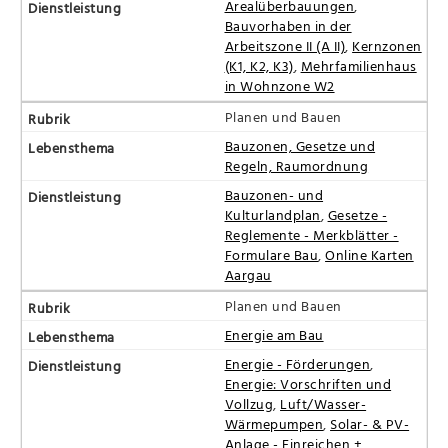
Arealüberbauungen
,
Bauvorhaben in der
Arbeitszone II (A II)
,
Kernzonen
(K1, K2, K3)
,
Mehrfamilienhaus
in Wohnzone W2
Planen und Bauen
Bauzonen, Gesetze und
Regeln, Raumordnung
Bauzonen- und
Kulturlandplan
,
Gesetze -
Reglemente - Merkblätter -
Formulare Bau
,
Online Karten
Aargau
Planen und Bauen
Energie am Bau
Energie - Förderungen
,
Energie: Vorschriften und
Vollzug
,
Luft/Wasser-
Wärmepumpen
,
Solar- & PV-
Anlage - Einreichen +