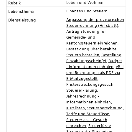
Leben und Wohnen
Finanzen und Steuern
Anpassung der provisorischen
Steuerrechnung (Hilfsblatt)
,
Antrag Stundung für
Gemeinde- und
Kantonssteuern einreichen
,
Bestätigung über bezahlte
Steuern bestellen
,
Bestellung
Einzahlungsschein(e)
,
Budget
- Informationen einholen
,
eBill
und Rechnungen als PDF via
E-Mail zugestellt
,
Fristerstreckungsgesuch
Steuererklärung
,
Jahresrechnung -
Informationen einholen
,
Kurslisten
,
Steuerberechnung,
Tarife und Steuerfüsse
,
Steuererlass - Gesuch
einreichen
,
Steuerfüsse
,
Steuerkonto
,
Stipendien