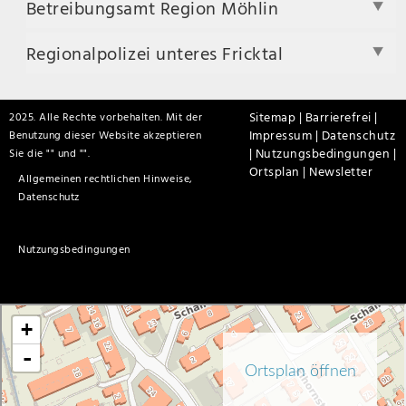
Betreibungsamt Region Möhlin
Regionalpolizei unteres Fricktal
Sitemap |
Barrierefrei |
2025. Alle Rechte vorbehalten. Mit der
Impressum |
Datenschutz
Benutzung dieser Website akzeptieren
|
Nutzungsbedingungen |
Sie die "
" und "
".
Ortsplan |
Newsletter
Allgemeinen rechtlichen Hinweise,
Datenschutz
Nutzungsbedingungen