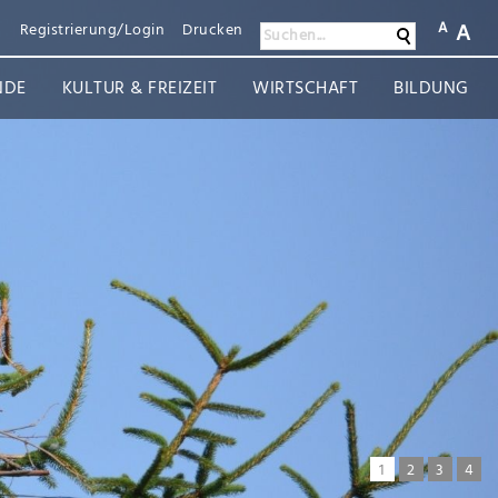
A
A
n
Registrierung/Login
Drucken
Suchen
Suchen...
NDE
KULTUR & FREIZEIT
WIRTSCHAFT
BILDUNG
1
2
3
4