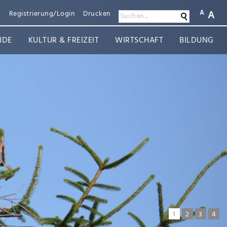
A
A
n
Registrierung/Login
Drucken
Suchen
Suchen...
NDE
KULTUR & FREIZEIT
WIRTSCHAFT
BILDUNG
1
2
3
4