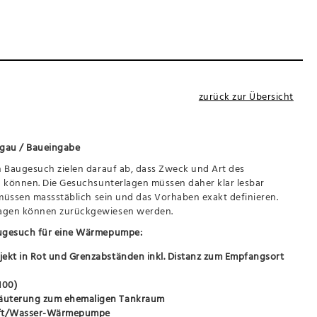
zurück zur Übersicht
rgau / Baueingabe
n Baugesuch zielen darauf ab, dass Zweck und Art des
n können. Die Gesuchsunterlagen müssen daher klar lesbar
 müssen massstäblich sein und das Vorhaben exakt definieren.
agen können zurückgewiesen werden.
augesuch für eine Wärmepumpe:
rojekt in Rot und Grenzabständen inkl. Distanz zum Empfangsort
100)
Erläuterung zum ehemaligen Tankraum
uft/Wasser-Wärmepumpe