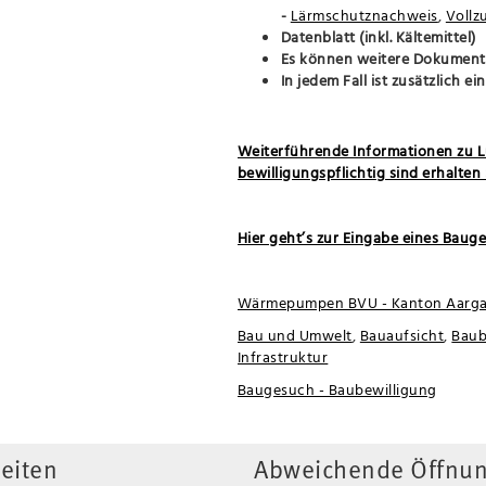
-
Lärmschutznachweis
,
Vollz
Datenblatt (inkl. Kältemittel)
Es können weitere Dokument
In jedem Fall ist zusätzlich e
Weiterführende Informationen zu
bewilligungspflichtig sind erhalten S
Hier geht’s zur Eingabe eines Bauge
Wärmepumpen BVU - Kanton Aarg
Bau und Umwelt
,
Bauaufsicht
,
Baub
Infrastruktur
Baugesuch - Baubewilligung
eiten
Abweichende Öffnun