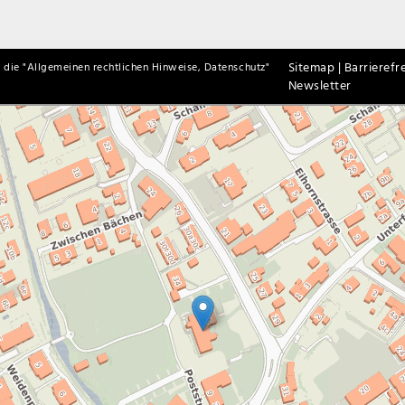
Sitemap |
Barrierefre
 die "
Allgemeinen rechtlichen Hinweise, Datenschutz
"
Newsletter