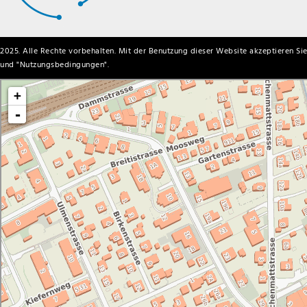
2025. Alle Rechte vorbehalten. Mit der Benutzung dieser Website akzeptieren Sie
und "
Nutzungsbedingungen
".