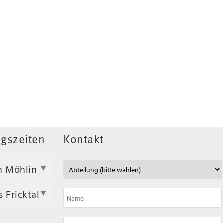
gszeiten
Kontakt
n Möhlin
 Fricktal