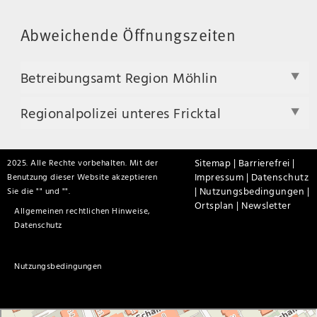
Abweichende Öffnungszeiten
Betreibungsamt Region Möhlin
Regionalpolizei unteres Fricktal
Sitemap |
Barrierefrei |
2025. Alle Rechte vorbehalten. Mit der
Impressum |
Datenschutz
Benutzung dieser Website akzeptieren
|
Nutzungsbedingungen |
Sie die "
" und "
".
Ortsplan |
Newsletter
Allgemeinen rechtlichen Hinweise,
Datenschutz
Nutzungsbedingungen