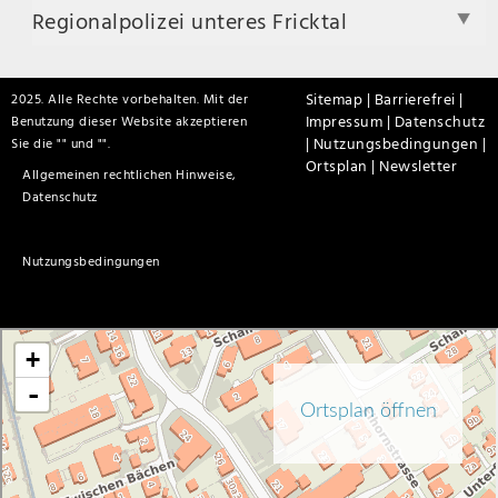
Regionalpolizei unteres Fricktal
Sitemap |
Barrierefrei |
2025. Alle Rechte vorbehalten. Mit der
Impressum |
Datenschutz
Benutzung dieser Website akzeptieren
|
Nutzungsbedingungen |
Sie die "
" und "
".
Ortsplan |
Newsletter
Allgemeinen rechtlichen Hinweise,
Datenschutz
Nutzungsbedingungen