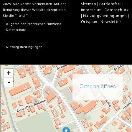
Sitemap |
Barrierefrei |
2025. Alle Rechte vorbehalten. Mit der
Impressum |
Datenschutz
Benutzung dieser Website akzeptieren
|
Nutzungsbedingungen |
Sie die "
" und "
".
Ortsplan |
Newsletter
Allgemeinen rechtlichen Hinweise,
Datenschutz
Nutzungsbedingungen