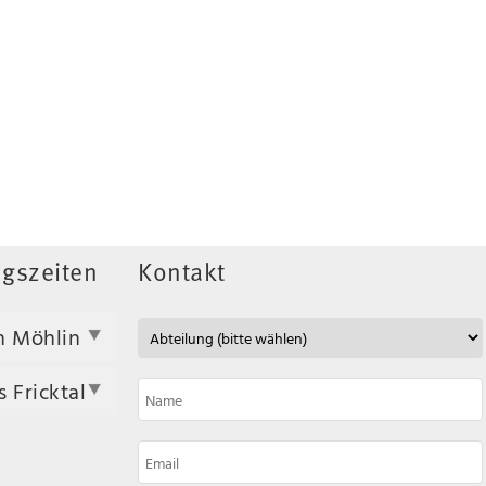
gszeiten
Kontakt
n Möhlin
 Fricktal