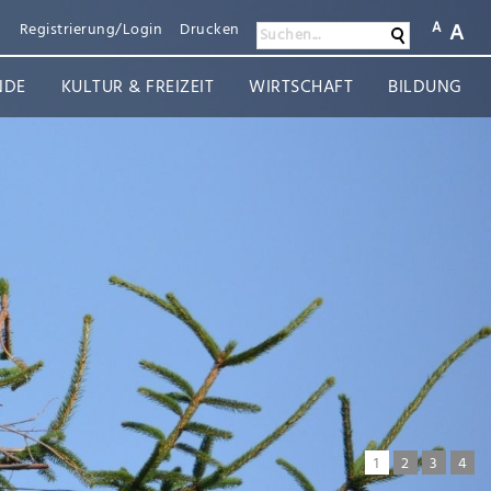
A
A
n
Registrierung/Login
Drucken
Suchen
Suchen...
NDE
KULTUR & FREIZEIT
WIRTSCHAFT
BILDUNG
1
2
3
4