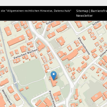
Sitemap |
Barrierefre
 die "
Allgemeinen rechtlichen Hinweise, Datenschutz
"
Newsletter