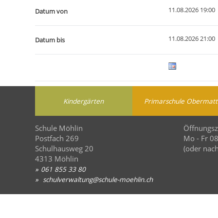
11.08.2026 19:00
Datum von
11.08.2026 21:00
Datum bis
Kindergärten
Primarschule Obermatt
Schule Möhlin
Öffnungsz
Postfach 269
Mo - Fr 0
Schulhausweg 20
(oder nach
4313 Möhlin
061 855 33 80
schulverwaltung@schule-moehlin.ch