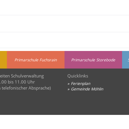
Primarschule Fuchsrain
Primarschule Storebode
eiten Schulverwaltung
Quicklinks
8.00 bis 11.00 Uhr
Ferienplan
 telefonischer Absprache)
Gemeinde Möhlin