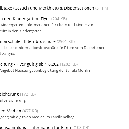
lbtage (Gesuch und Merkblatt) & Dispensationen
(311 KB)
n den Kindergarten- Flyer
(204 KB)
Kindergarten- Informationen für Eltern und Kinder zur
tritt in den Kindergarten.
imarschule - Elternbroschüre
(2901 KB)
chule - eine Informationsbroschüre für Eltern vom Departement
t Aargau.
tung - Flyer gültig ab 1.8.2024
(282 KB)
 Angebot Hausaufgabenbegleitung der Schule Möhlin
rsicherung
(172 KB)
allversicherung
alen Medien
(497 KB)
mgang mit digitalen Medien im Familienalltag
ensammlung - Information für Eltern
(103 KB)