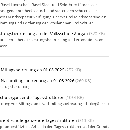
 Basel-Landschaft, Basel-Stadt und Solothurn führen vier
ts, genannt Checks, durch und stellen den Schulen eine
s Mindsteps zur Verfügung. Checks und Mindsteps sind ein
timmung und Förderung der Schülerinnen und Schüler.
stungsbeurteilung an der Volksschule Aargau
(320 KB)
ür Eltern über die Leistungsbeurteilung und Promotion vom
lasse.
 Mittagsbetreuung ab 01.08.2026
(252 KB)
 Nachmittagsbetreuung ab 01.08.2026
(260 KB)
mittagsbetreuung
schulergänzende Tagesstrukturen
(1064 KB)
meldung von Mittags- und Nachmittagsbetreuung schulergänzende
zept schulergänzende Tagesstrukturen
(213 KB)
t unterstützt die Arbeit in den Tagesstrukturen auf der Grundlage