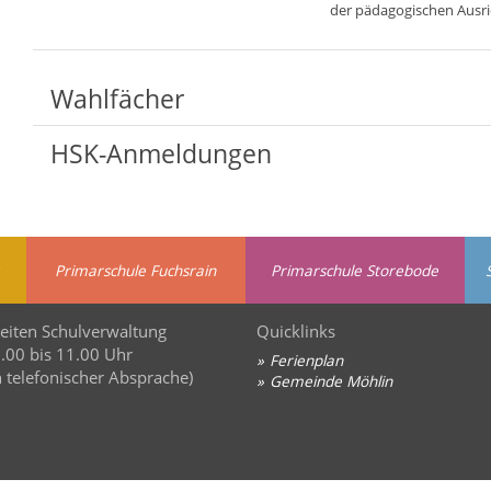
der pädagogischen Ausri
Wahlfächer
HSK-Anmeldungen
Primarschule Fuchsrain
Primarschule Storebode
eiten Schulverwaltung
Quicklinks
8.00 bis 11.00 Uhr
Ferienplan
 telefonischer Absprache)
Gemeinde Möhlin