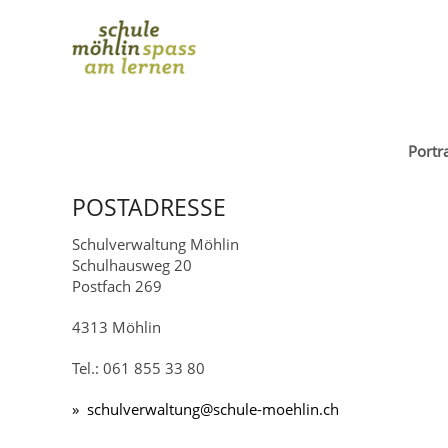
Portra
POSTADRESSE
Schulverwaltung Möhlin
Schulhausweg 20
Postfach 269
4313 Möhlin
Tel.: 061 855 33 80
sch
lv
rw
lt
ng
sch
l
-m
hl
n
ch