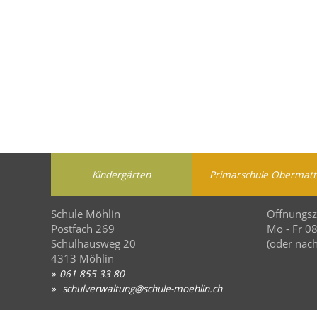
Kindergärten
Primarschule Obermatt
Schule Möhlin
Öffnungsz
Postfach 269
Mo - Fr 0
Schulhausweg 20
(oder nach
4313 Möhlin
061 855 33 80
sch
lv
rw
lt
ng
sch
l
-m
hl
n
ch