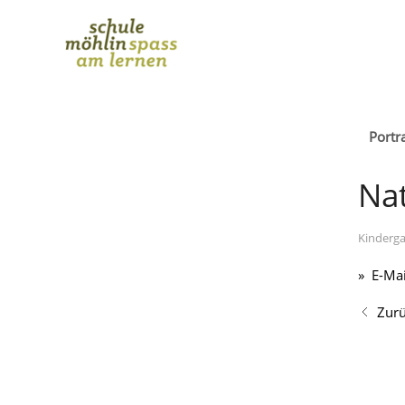
Portra
Na
Kinderga
E-Mai
Zur