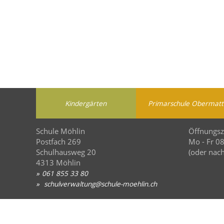
Kindergärten
Primarschule Obermatt
Schule Möhlin
Öffnungsz
Postfach 269
Mo - Fr 0
Schulhausweg 20
(oder nach
4313 Möhlin
061 855 33 80
sch
lv
rw
lt
ng
sch
l
-m
hl
n
ch