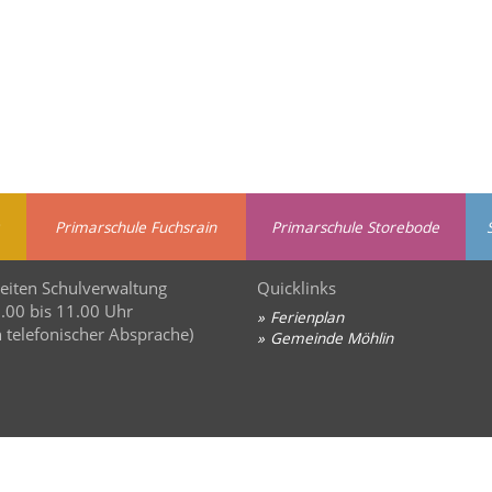
Primarschule Fuchsrain
Primarschule Storebode
eiten Schulverwaltung
Quicklinks
8.00 bis 11.00 Uhr
Ferienplan
 telefonischer Absprache)
Gemeinde Möhlin