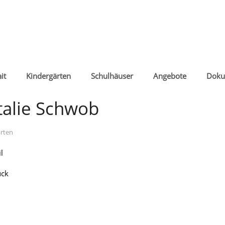
it
Kindergärten
Schulhäuser
Angebote
Doku
talie Schwob
rten
l
ück