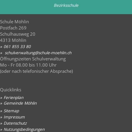
Bezirksschule
Schule Möhlin
Postfach 269
Schulhausweg 20
4313 Möhlin
061 855 33 80
sch
lv
rw
lt
ng
sch
l
-m
hl
n
ch
Öffnungszeiten Schulverwaltung
Mo - Fr 08.00 bis 11.00 Uhr
(oder nach telefonischer Absprache)
Quicklinks
Ferienplan
Gemeinde Möhlin
Sitemap
Impressum
Datenschutz
Nutzungsbedingungen