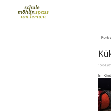
Portra
Kü
10.04.20
Im Kind