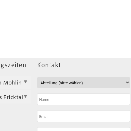
gszeiten
Kontakt
n Möhlin
 Fricktal