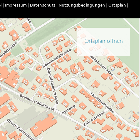
i |
Impressum |
Datenschutz |
Nutzungsbedingungen |
Ortsplan |