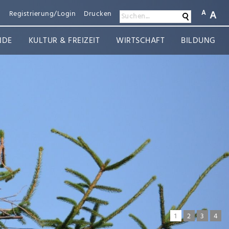
A
A
n
Registrierung/Login
Drucken
Suchen
Suchen...
NDE
KULTUR & FREIZEIT
WIRTSCHAFT
BILDUNG
1
2
3
4