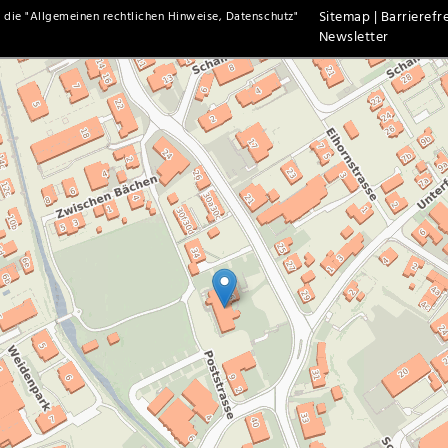
Sitemap |
Barrierefre
 die "
Allgemeinen rechtlichen Hinweise, Datenschutz
"
Newsletter