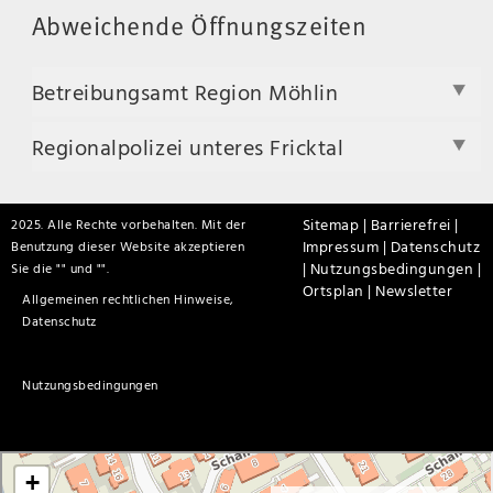
Abweichende Öffnungszeiten
Betreibungsamt Region Möhlin
Regionalpolizei unteres Fricktal
Sitemap |
Barrierefrei |
2025. Alle Rechte vorbehalten. Mit der
Impressum |
Datenschutz
Benutzung dieser Website akzeptieren
|
Nutzungsbedingungen |
Sie die "
" und "
".
Ortsplan |
Newsletter
Allgemeinen rechtlichen Hinweise,
Datenschutz
Nutzungsbedingungen