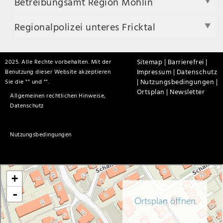
Betreibungsamt Region Möhlin
Regionalpolizei unteres Fricktal
Sitemap |
Barrierefrei |
2025. Alle Rechte vorbehalten. Mit der
Impressum |
Datenschutz
Benutzung dieser Website akzeptieren
|
Nutzungsbedingungen |
Sie die "
" und "
".
Ortsplan |
Newsletter
Allgemeinen rechtlichen Hinweise,
Datenschutz
Nutzungsbedingungen