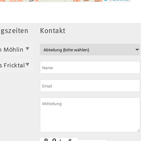
gszeiten
Kontakt
n Möhlin
 Fricktal