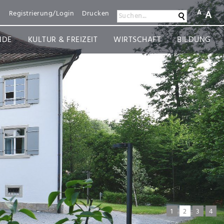
A
A
n
Registrierung/Login
Drucken
Suchen
Suchen...
NDE
KULTUR & FREIZEIT
WIRTSCHAFT
BILDUNG
1
2
3
4