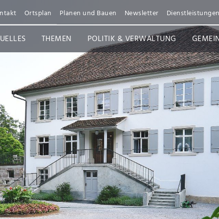
ntakt
Ortsplan
Planen und Bauen
Newsletter
Dienstleistunge
UELLES
THEMEN
POLITIK & VERWALTUNG
GEMEI