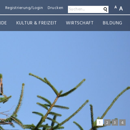
A
A
n
Registrierung/Login
Drucken
Suchen
Suchen...
NDE
KULTUR & FREIZEIT
WIRTSCHAFT
BILDUNG
1
2
3
4