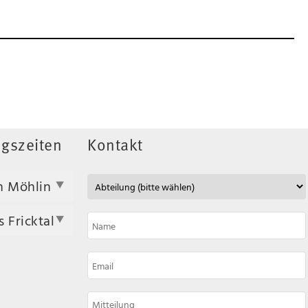
gszeiten
Kontakt
n Möhlin
 Fricktal