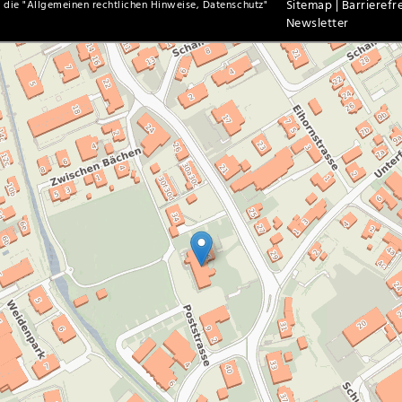
Sitemap |
Barrierefre
 die "
Allgemeinen rechtlichen Hinweise, Datenschutz
"
Newsletter