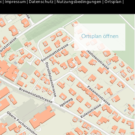
i |
Impressum |
Datenschutz |
Nutzungsbedingungen |
Ortsplan |