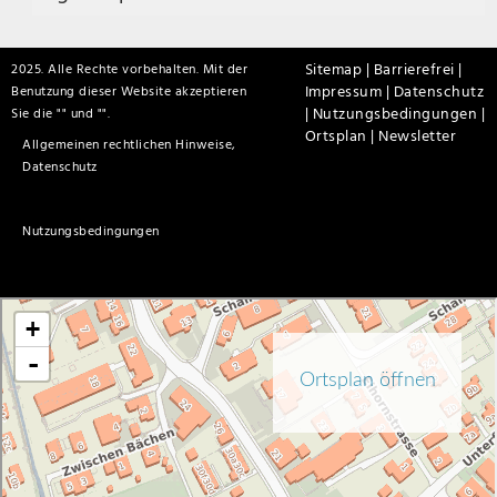
Sitemap |
Barrierefrei |
2025. Alle Rechte vorbehalten. Mit der
Impressum |
Datenschutz
Benutzung dieser Website akzeptieren
|
Nutzungsbedingungen |
Sie die "
" und "
".
Ortsplan |
Newsletter
Allgemeinen rechtlichen Hinweise,
Datenschutz
Nutzungsbedingungen