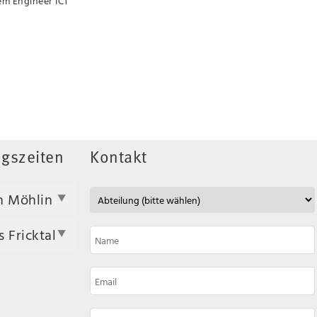
tem Engineer ICT
gszeiten
Kontakt
n Möhlin
 Fricktal