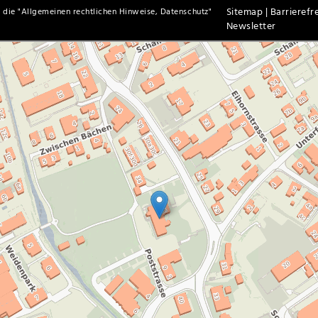
Sitemap |
Barrierefre
 die "
Allgemeinen rechtlichen Hinweise, Datenschutz
"
Newsletter