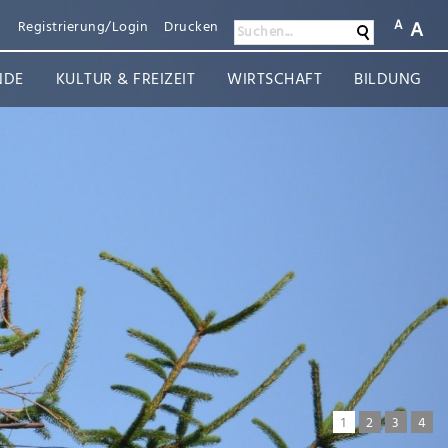
A
A
n
Registrierung/Login
Drucken
Suchen
Suchen...
NDE
KULTUR & FREIZEIT
WIRTSCHAFT
BILDUNG
1
2
3
4