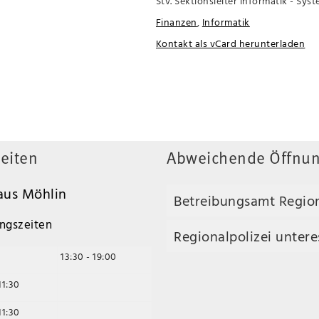
Stv. Sektionsleiter Informatik - Sys
Finanzen
,
Informatik
Kontakt als vCard herunterladen
eiten
Abweichende Öffnun
us Möhlin
Betreibungsamt Regio
ngszeiten
Regionalpolizei unteres
13:30 - 19:00
11:30
11:30