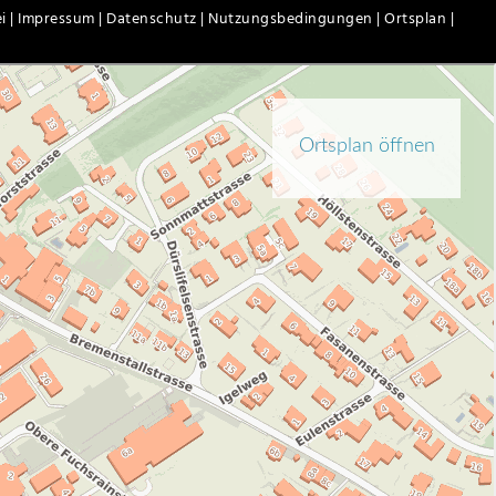
i |
Impressum |
Datenschutz |
Nutzungsbedingungen |
Ortsplan |