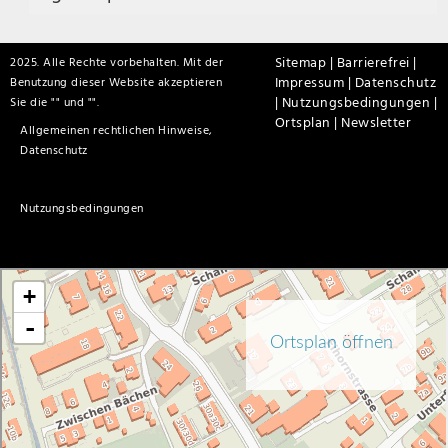
Sitemap |
Barrierefrei |
2025. Alle Rechte vorbehalten. Mit der
Impressum |
Datenschutz
Benutzung dieser Website akzeptieren
|
Nutzungsbedingungen |
Sie die "
" und "
".
Ortsplan |
Newsletter
Allgemeinen rechtlichen Hinweise,
Datenschutz
Nutzungsbedingungen