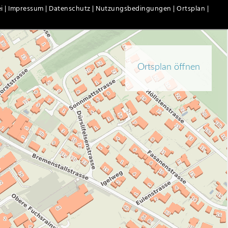
i |
Impressum |
Datenschutz |
Nutzungsbedingungen |
Ortsplan |