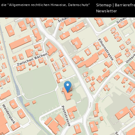
Sitemap |
Barrierefre
 die "
Allgemeinen rechtlichen Hinweise, Datenschutz
"
Newsletter