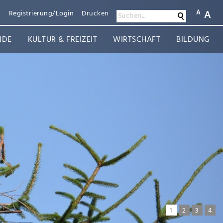
A
A
n
Registrierung/Login
Drucken
Suchen
Suchen...
NDE
KULTUR & FREIZEIT
WIRTSCHAFT
BILDUNG
1
2
3
4