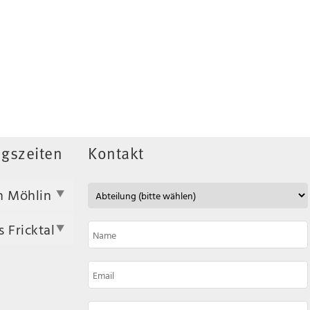
gszeiten
Kontakt
n Möhlin
 Fricktal