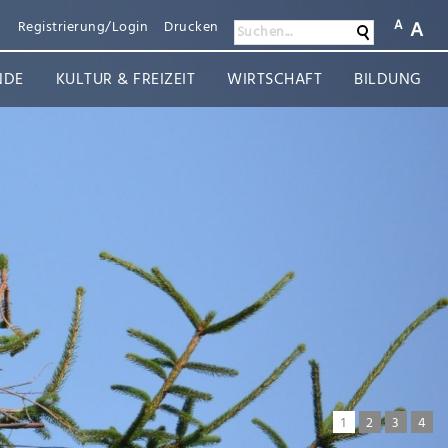
A
A
n
Registrierung/Login
Drucken
Suchen
Suchen...
NDE
KULTUR & FREIZEIT
WIRTSCHAFT
BILDUNG
1
2
3
4