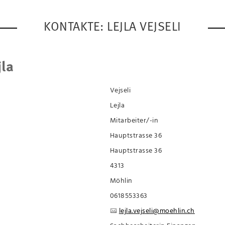
KONTAKTE: LEJLA VEJSELI
jla
Vejseli
Lejla
Mitarbeiter/-in
Hauptstrasse 36
Hauptstrasse 36
4313
Möhlin
0618553363
lejla.vejseli@moehlin.ch