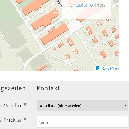
gszeiten
Kontakt
n Möhlin
 Fricktal