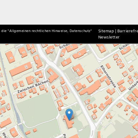
Sitemap |
Barrierefre
 die "
Allgemeinen rechtlichen Hinweise, Datenschutz
"
Newsletter