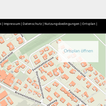
i |
Impressum |
Datenschutz |
Nutzungsbedingungen |
Ortsplan |