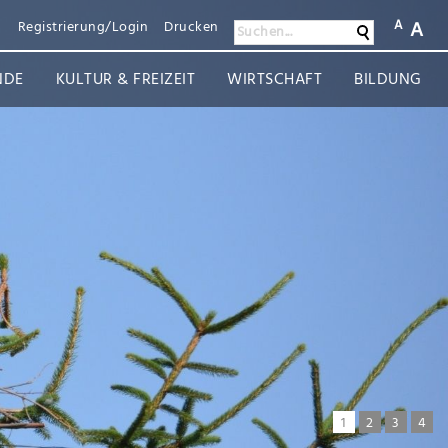
A
A
n
Registrierung/Login
Drucken
Suchen
Suchen...
NDE
KULTUR & FREIZEIT
WIRTSCHAFT
BILDUNG
1
2
3
4