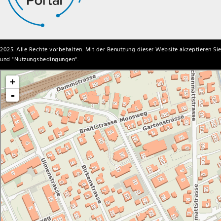
2025. Alle Rechte vorbehalten. Mit der Benutzung dieser Website akzeptieren Sie
und "
Nutzungsbedingungen
".