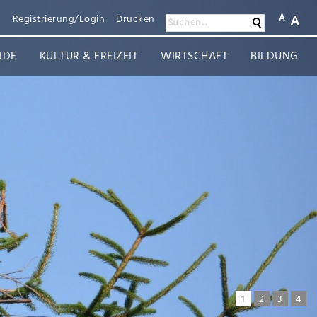
A
A
n
Registrierung/Login
Drucken
Suchen
Suchen...
NDE
KULTUR & FREIZEIT
WIRTSCHAFT
BILDUNG
1
2
3
4