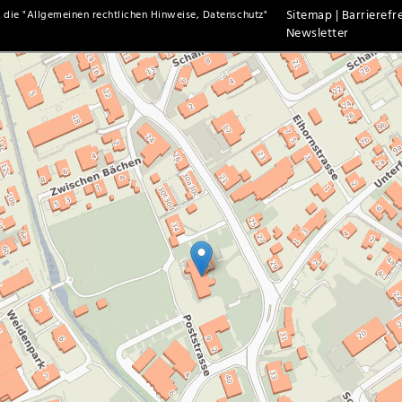
Sitemap |
Barrierefre
 die "
Allgemeinen rechtlichen Hinweise, Datenschutz
"
Newsletter