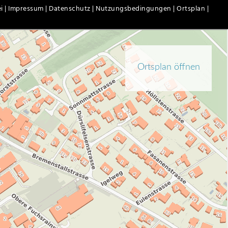
i |
Impressum |
Datenschutz |
Nutzungsbedingungen |
Ortsplan |