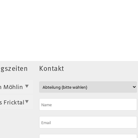
gszeiten
Kontakt
n Möhlin
 Fricktal