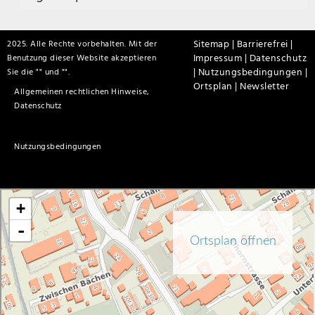
Sitemap |
Barrierefrei |
2025. Alle Rechte vorbehalten. Mit der
Impressum |
Datenschutz
Benutzung dieser Website akzeptieren
|
Nutzungsbedingungen |
Sie die "
" und "
".
Ortsplan |
Newsletter
Allgemeinen rechtlichen Hinweise,
Datenschutz
Nutzungsbedingungen