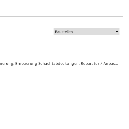
Die Gemeinde Möhlin wird in der Schaufelackerstrasse Unterhaltsarbeiten (Deckbelagssanierung, Erneuerung Schachtabdeckungen, Reparatur / Anpassungen Randabschlüsse) in den kommenden Monaten durch die Firma Ziegler AG ausführen.