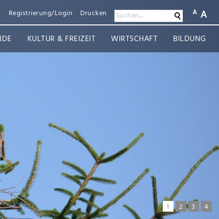
A
A
n
Registrierung/Login
Drucken
Suchen
Suchen...
NDE
KULTUR & FREIZEIT
WIRTSCHAFT
BILDUNG
1
2
3
4