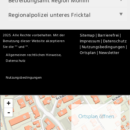
Betreibungsamt Region Möhlin
Regionalpolizei unteres Fricktal
Sitemap |
Barrierefrei |
2025. Alle Rechte vorbehalten. Mit der
Impressum |
Datenschutz
Benutzung dieser Website akzeptieren
|
Nutzungsbedingungen |
Sie die "
" und "
".
Ortsplan |
Newsletter
Allgemeinen rechtlichen Hinweise,
Datenschutz
Nutzungsbedingungen