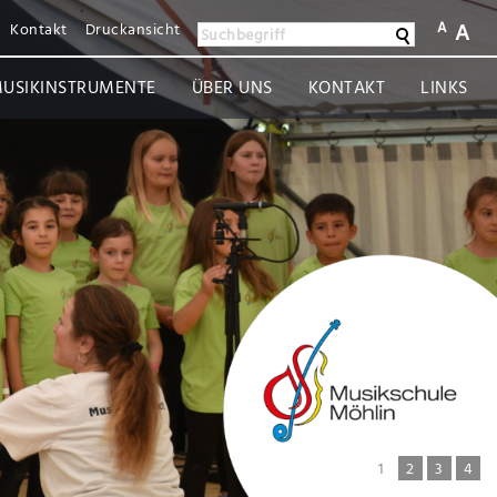
A
A
Kontakt
Druckansicht
Suchen
Suchbegriff
USIKINSTRUMENTE
ÜBER UNS
KONTAKT
LINKS
1
2
3
4