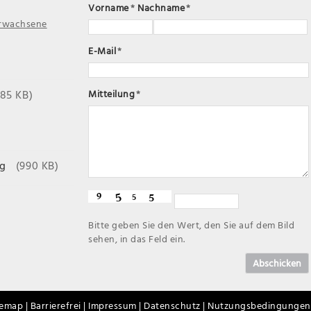
Vorname
*
Nachname
*
Erwachsene
E-Mail
*
185 KB)
Mitteilung
*
g
(990 KB)
Bitte geben Sie den Wert, den Sie auf dem Bild
sehen, in das Feld ein.
Abschicken
temap |
Barrierefrei |
Impressum |
Datenschutz |
Nutzungsbedingungen