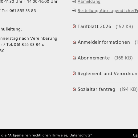
0-11.30 Uhr + 14.00-16.00 Uhr
Abmeldung
 Tel. 061 855 33 83
Bestellung Abo Jugendliche/
Tarifblatt 2026
(152 KB)
hulleitung:
onnerstag nach Vereinbarung
Anmeldeinformationen
(
 / Tel. 061 855 33 84 o.
 80
Abonnemente
(368 KB)
Reglement und Verordnun
Sozialtarifantrag
(194 KB)
Si
 die "
Allgemeinen rechtlichen Hinweise, Datenschutz
"