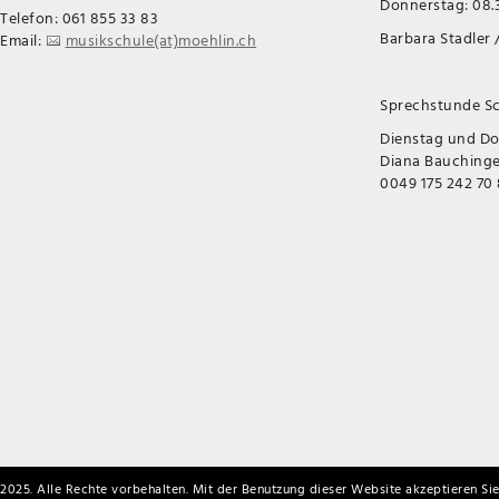
Donnerstag: 08.3
Telefon: 061 855 33 83
Barbara Stadler /
Email:
musikschule(at)moehlin.ch
Sprechstunde Sc
Dienstag und D
Diana Bauchinger
0049 175 242 70
2025. Alle Rechte vorbehalten. Mit der Benutzung dieser Website akzeptieren Sie