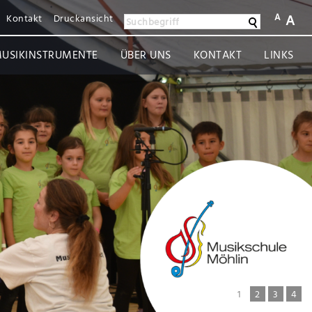
A
A
Kontakt
Druckansicht
Suchen
Suchbegriff
USIKINSTRUMENTE
ÜBER UNS
KONTAKT
LINKS
1
2
3
4