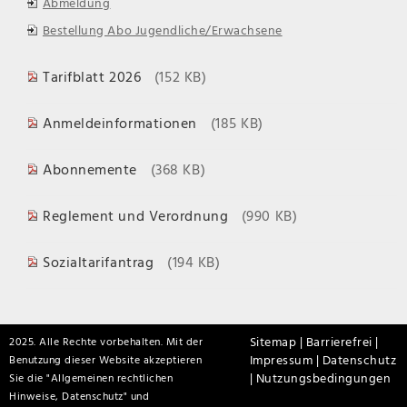
Abmeldung
Bestellung Abo Jugendliche/Erwachsene
Tarifblatt 2026
(152 KB)
Anmeldeinformationen
(185 KB)
Abonnemente
(368 KB)
Reglement und Verordnung
(990 KB)
Sozialtarifantrag
(194 KB)
Sitemap |
Barrierefrei |
2025. Alle Rechte vorbehalten. Mit der
Impressum |
Datenschutz
Benutzung dieser Website akzeptieren
|
Nutzungsbedingungen
Sie die "
Allgemeinen rechtlichen
Hinweise, Datenschutz
" und