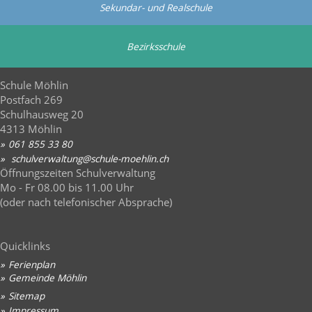
Sekundar- und Realschule
Bezirksschule
Schule Möhlin
Postfach 269
Schulhausweg 20
4313 Möhlin
061 855 33 80
sch
lv
rw
lt
ng
sch
l
-m
hl
n
ch
Öffnungszeiten Schulverwaltung
Mo - Fr 08.00 bis 11.00 Uhr
(oder nach telefonischer Absprache)
Quicklinks
Ferienplan
Gemeinde Möhlin
Sitemap
Impressum