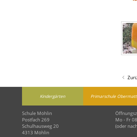
Zur
Kindergärten
Primarschule Obermatt
Schule Möhlin
Öffnungsz
Postfach 269
Mo - Fr 0
Schulhausweg 20
(oder nach
4313 Möhlin