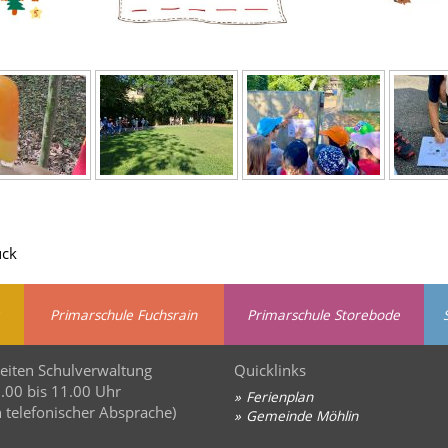
ück
Primarschule Fuchsrain
Primarschule Storebode
eiten Schulverwaltung
Quicklinks
8.00 bis 11.00 Uhr
Ferienplan
 telefonischer Absprache)
Gemeinde Möhlin