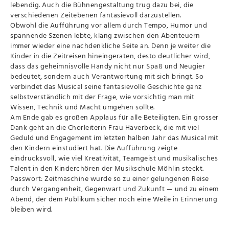
lebendig. Auch die Bühnengestaltung trug dazu bei, die
verschiedenen Zeitebenen fantasievoll darzustellen.
Obwohl die Aufführung vor allem durch Tempo, Humor und
spannende Szenen lebte, klang zwischen den Abenteuern
immer wieder eine nachdenkliche Seite an. Denn je weiter die
Kinder in die Zeitreisen hineingeraten, desto deutlicher wird,
dass das geheimnisvolle Handy nicht nur Spaß und Neugier
bedeutet, sondern auch Verantwortung mit sich bringt. So
verbindet das Musical seine fantasievolle Geschichte ganz
selbstverständlich mit der Frage, wie vorsichtig man mit
Wissen, Technik und Macht umgehen sollte.
Am Ende gab es großen Applaus für alle Beteiligten. Ein grosser
Dank geht an die Chorleiterin Frau Haverbeck, die mit viel
Geduld und Engagement im letzten halben Jahr das Musical mit
den Kindern einstudiert hat. Die Aufführung zeigte
eindrucksvoll, wie viel Kreativität, Teamgeist und musikalisches
Talent in den Kinderchören der Musikschule Möhlin steckt.
Passwort: Zeitmaschine wurde so zu einer gelungenen Reise
durch Vergangenheit, Gegenwart und Zukunft — und zu einem
Abend, der dem Publikum sicher noch eine Weile in Erinnerung
bleiben wird.