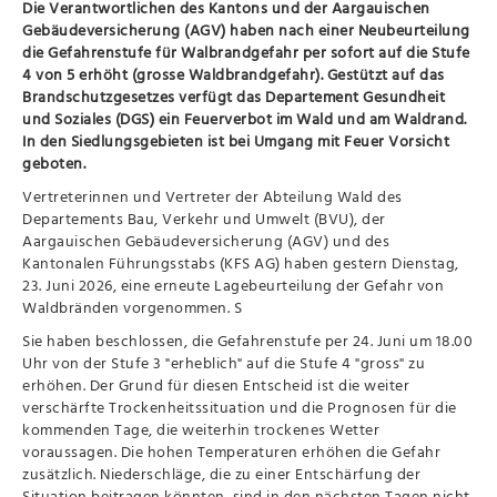
Die Verantwortlichen des Kantons und der Aargauischen
Gebäudeversicherung (AGV) haben nach einer Neubeurteilung
die Gefahrenstufe für Walbrandgefahr per sofort auf die Stufe
4 von 5 erhöht (grosse Waldbrandgefahr). Gestützt auf das
Brandschutzgesetzes verfügt das Departement Gesundheit
und Soziales (DGS) ein Feuerverbot im Wald und am Waldrand.
In den Siedlungsgebieten ist bei Umgang mit Feuer Vorsicht
geboten.
Vertreterinnen und Vertreter der Abteilung Wald des
Departements Bau, Verkehr und Umwelt (BVU), der
Aargauischen Gebäudeversicherung (AGV) und des
Kantonalen Führungsstabs (KFS AG) haben gestern Dienstag,
23. Juni 2026, eine erneute Lagebeurteilung der Gefahr von
Waldbränden vorgenommen. S
Sie haben beschlossen, die Gefahrenstufe per 24. Juni um 18.00
Uhr von der Stufe 3 "erheblich" auf die Stufe 4 "gross" zu
erhöhen. Der Grund für diesen Entscheid ist die weiter
verschärfte Trockenheitssituation und die Prognosen für die
kommenden Tage, die weiterhin trockenes Wetter
voraussagen. Die hohen Temperaturen erhöhen die Gefahr
zusätzlich. Niederschläge, die zu einer Entschärfung der
Situation beitragen könnten, sind in den nächsten Tagen nicht