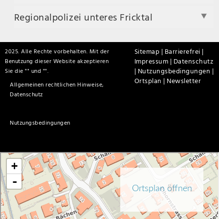
Regionalpolizei unteres Fricktal
Sitemap |
Barrierefrei |
2025. Alle Rechte vorbehalten. Mit der
Impressum |
Datenschutz
Benutzung dieser Website akzeptieren
|
Nutzungsbedingungen |
Sie die "
" und "
".
Ortsplan |
Newsletter
Allgemeinen rechtlichen Hinweise,
Datenschutz
Nutzungsbedingungen